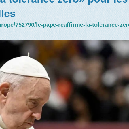
les
ope/752790/le-pape-reaffirme-la-tolerance-zero