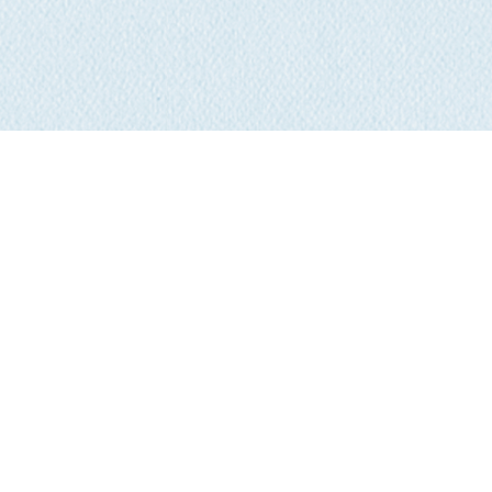
Crédits
|
Sitemap
|
Politique de confidentialité
© calacs.net 2026. Tous droits réservés.
Création de