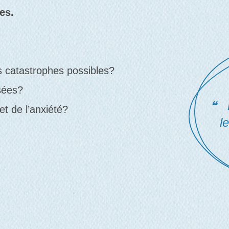
es.
os catastrophes possibles?
nsées?
Dé
et de l’anxiété?
l