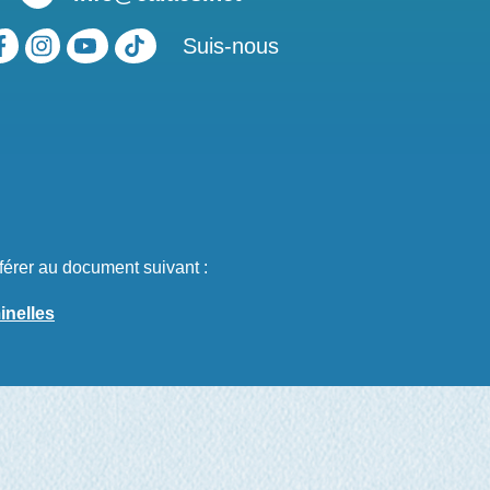
Suis-nous
férer au document suivant :
inelles