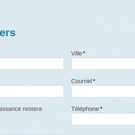
iers
Ville
*
Courriel
*
aissance restera
Téléphone
*