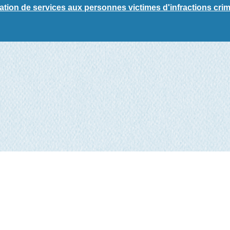
ation de services aux personnes victimes d'infractions crim