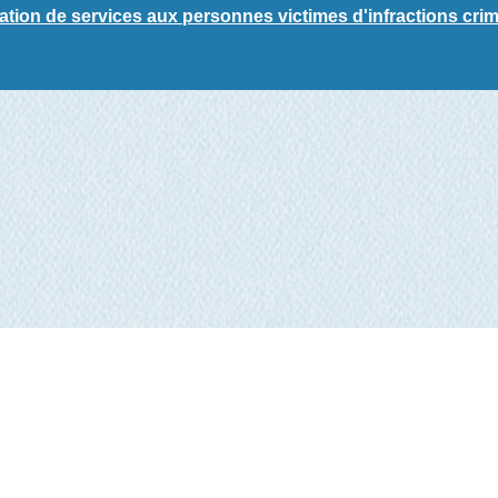
ation de services aux personnes victimes d'infractions crim