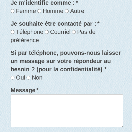
Je m'identifie comme :
*
Femme
Homme
Autre
Je souhaite être contacté par :
*
Téléphone
Courriel
Pas de
préférence
Si par téléphone, pouvons-nous laisser
un message sur votre répondeur au
besoin ? (pour la confidentialité) *
Oui
Non
Message
*