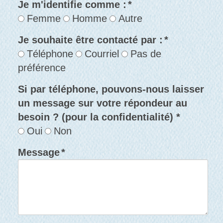
Je m'identifie comme :
*
Femme
Homme
Autre
Je souhaite être contacté par :
*
Téléphone
Courriel
Pas de
préférence
Si par téléphone, pouvons-nous laisser
un message sur votre répondeur au
besoin ? (pour la confidentialité) *
Oui
Non
Message
*