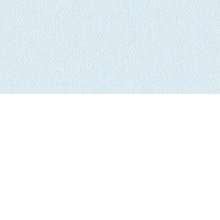
Crédits
|
Sitemap
|
Politique de confidentialité
© calacs.net 2026. Tous droits réservés.