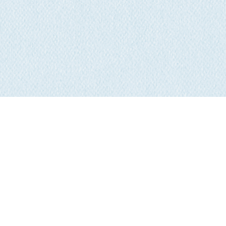
Crédits
|
Sitemap
|
Politique de confidentialité
© calacs.net 2026. Tous droits réservés.